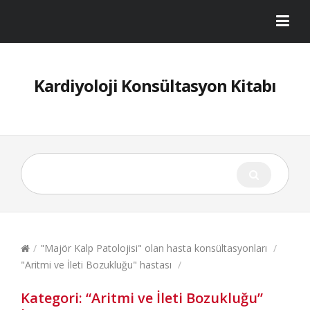
Kardiyoloji Konsültasyon Kitabı
/
"Majör Kalp Patolojisi" olan hasta konsültasyonları
/
"Aritmi ve İleti Bozukluğu" hastası
/
Kategori:
“Aritmi ve İleti Bozukluğu”