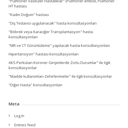
"Pulmoner Vasküler Hastalıklar" (Pulmoner emboli, Pulmoner
HT hastası
"Kadın Doğum" hastası
"Diş Tedavisi uygulanacak" hasta konsültasyonları
"Böbrek veya Karaciğer Transplantasyon" hasta
konsültasyonları
"MR ve CT Görüntüleme" yapılacak hasta konsültasyonları
Hipertansiyon" hastası konsültasyonları
AKS-Perkütan Koroner Girişimlerde Zorlu Durumlar" ile ilgili
konsültasyonlar
"Madde kullanımları-Zehirlenmeler" ile ilgili konsültasyonlar
"Diğer Hasta" konsültasyonları
Meta
Log in
Entries feed