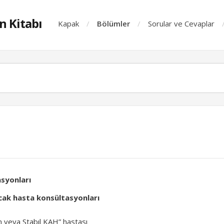
n Kitabı
Kapak
Bölümler
Sorular ve Cevaplar
asyonları
acak hasta konsültasyonları
 veya Stabıl KAH” hastası