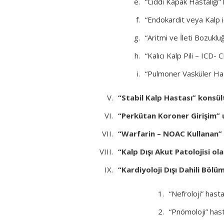
“Ciddi Kapak Hastalığı”
“Endokardit veya Kalp 
“Aritmi ve İleti Bozuklu
“Kalıcı Kalp Pili – ICD-
“Pulmoner Vasküler Has
“Stabil Kalp Hastası” konsül
“Perkütan Koroner Girişim” 
“Warfarin – NOAC Kullanan”
“Kalp Dışı Akut Patolojisi o
“Kardiyoloji Dışı Dahili Bölüm
“Nefroloji” hasta
“Pnömoloji” has