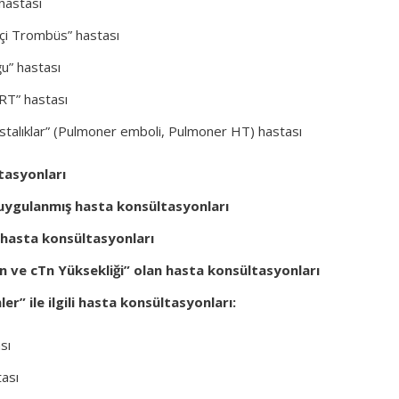
 hastası
içi Trombüs” hastası
ğu” hastası
 CRT” hastası
talıklar” (Pulmoner emboli, Pulmoner HT) hastası
tasyonları
uygulanmış hasta konsültasyonları
 hasta konsültasyonları
lan ve cTn Yüksekliği” olan hasta konsültasyonları
ler” ile ilgili hasta konsültasyonları:
sı
tası