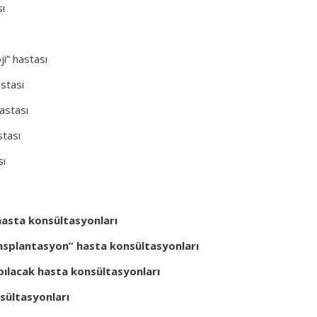
sı
i” hastası
stası
hastası
stası
sı
hasta konsültasyonları
nsplantasyon” hasta konsültasyonları
ılacak hasta konsültasyonları
sültasyonları