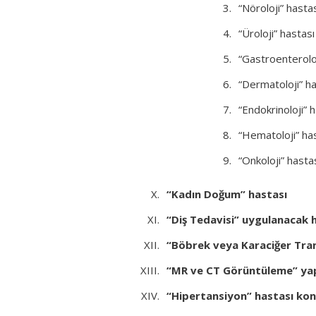
“Nöroloji” hasta
“Üroloji” hastası
“Gastroenteroloj
“Dermatoloji” ha
“Endokrinoloji” 
“Hematoloji” ha
“Onkoloji” hasta
“Kadın Doğum” hastası
“Diş Tedavisi” uygulanacak 
“Böbrek veya Karaciğer Tra
“MR ve CT Görüntüleme” yap
“Hipertansiyon” hastası kon