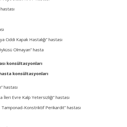
 hastası
ası
ya Ciddi Kapak Hastalığı” hastası
ı Öyküsü Olmayan” hasta
ası konsültasyonları
 hasta konsültasyonları
” hastası
leri Evre Kalp Yetersizliği” hastası
 Tamponad-Konstriktif Perikardit” hastası