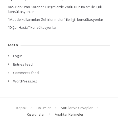
AKS-Perkütan Koroner Girişimlerde Zorlu Durumlar" ile ilgili
konsültasyonlar
"Madde kullanımları-Zehirlenmeler" ile ilgili konsültasyonlar
"Diğer Hasta" konsültasyonları
Meta
Log in
Entries feed
Comments feed
WordPress.org
Kapak
Bölümler
Sorular ve Cevaplar
Kısaltmalar
Anahtar Kelimeler