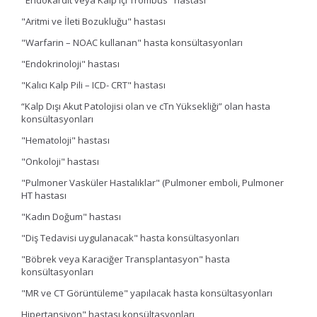
"Endokardit veya Kalp içi Trombüs" hastası
"Aritmi ve İleti Bozukluğu" hastası
"Warfarin – NOAC kullanan" hasta konsültasyonları
"Endokrinoloji" hastası
"Kalıcı Kalp Pili – ICD- CRT" hastası
“Kalp Dışı Akut Patolojisi olan ve cTn Yüksekliği” olan hasta
konsültasyonları
"Hematoloji" hastası
"Onkoloji" hastası
"Pulmoner Vasküler Hastalıklar" (Pulmoner emboli, Pulmoner
HT hastası
"Kadın Doğum" hastası
"Diş Tedavisi uygulanacak" hasta konsültasyonları
"Böbrek veya Karaciğer Transplantasyon" hasta
konsültasyonları
"MR ve CT Görüntüleme" yapılacak hasta konsültasyonları
Hipertansiyon" hastası konsültasyonları