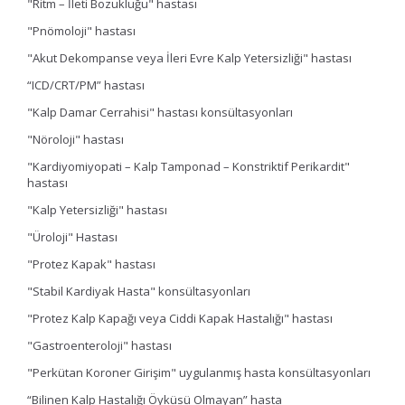
"Ritm – İleti Bozukluğu" hastası
"Pnömoloji" hastası
"Akut Dekompanse veya İleri Evre Kalp Yetersizliği" hastası
“ICD/CRT/PM” hastası
"Kalp Damar Cerrahisi" hastası konsültasyonları
"Nöroloji" hastası
"Kardiyomiyopati – Kalp Tamponad – Konstriktif Perikardit"
hastası
"Kalp Yetersizliği" hastası
"Üroloji" Hastası
"Protez Kapak" hastası
"Stabil Kardiyak Hasta" konsültasyonları
"Protez Kalp Kapağı veya Ciddi Kapak Hastalığı" hastası
"Gastroenteroloji" hastası
"Perkütan Koroner Girişim" uygulanmış hasta konsültasyonları
“Bilinen Kalp Hastalığı Öyküsü Olmayan” hasta