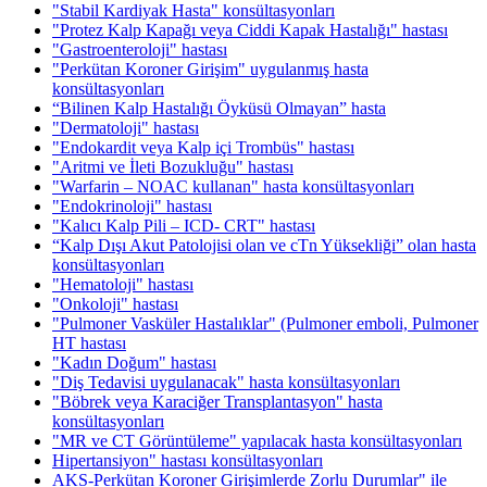
"Stabil Kardiyak Hasta" konsültasyonları
"Protez Kalp Kapağı veya Ciddi Kapak Hastalığı" hastası
"Gastroenteroloji" hastası
"Perkütan Koroner Girişim" uygulanmış hasta
konsültasyonları
“Bilinen Kalp Hastalığı Öyküsü Olmayan” hasta
"Dermatoloji" hastası
"Endokardit veya Kalp içi Trombüs" hastası
"Aritmi ve İleti Bozukluğu" hastası
"Warfarin – NOAC kullanan" hasta konsültasyonları
"Endokrinoloji" hastası
"Kalıcı Kalp Pili – ICD- CRT" hastası
“Kalp Dışı Akut Patolojisi olan ve cTn Yüksekliği” olan hasta
konsültasyonları
"Hematoloji" hastası
"Onkoloji" hastası
"Pulmoner Vasküler Hastalıklar" (Pulmoner emboli, Pulmoner
HT hastası
"Kadın Doğum" hastası
"Diş Tedavisi uygulanacak" hasta konsültasyonları
"Böbrek veya Karaciğer Transplantasyon" hasta
konsültasyonları
"MR ve CT Görüntüleme" yapılacak hasta konsültasyonları
Hipertansiyon" hastası konsültasyonları
AKS-Perkütan Koroner Girişimlerde Zorlu Durumlar" ile