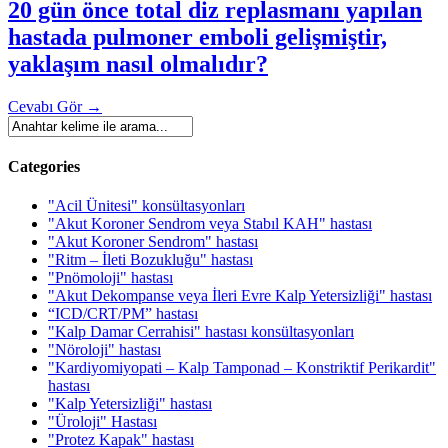
20 gün önce total diz replasmanı yapılan
hastada pulmoner emboli gelişmiştir,
yaklaşım nasıl olmalıdır?
Cevabı Gör
→
Categories
"Acil Ünitesi" konsültasyonları
"Akut Koroner Sendrom veya Stabıl KAH" hastası
"Akut Koroner Sendrom" hastası
"Ritm – İleti Bozukluğu" hastası
"Pnömoloji" hastası
"Akut Dekompanse veya İleri Evre Kalp Yetersizliği" hastası
“ICD/CRT/PM” hastası
"Kalp Damar Cerrahisi" hastası konsültasyonları
"Nöroloji" hastası
"Kardiyomiyopati – Kalp Tamponad – Konstriktif Perikardit"
hastası
"Kalp Yetersizliği" hastası
"Üroloji" Hastası
"Protez Kapak" hastası