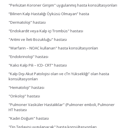
"Perkütan Koroner Girişim" uygulanmış hasta konsültasyonları
“Bilinen Kalp Hastalığı Öyküsü Olmayan” hasta
"Dermatoloji" hastası
"Endokardit veya Kalp içi Trombüs" hastası
"Aritmi ve İleti Bozukluğu" hastası
"Warfarin – NOAC kullanan" hasta konsültasyonları
"Endokrinoloji" hastası
"Kalıcı Kalp Pili – ICD- CRT" hastası
“Kalp Dışı Akut Patolojisi olan ve cTn Yüksekliği” olan hasta
konsültasyonları
"Hematoloji" hastası
"Onkoloji" hastası
"Pulmoner Vasküler Hastalıklar" (Pulmoner emboli, Pulmoner
HT hastası
"Kadın Doğum" hastası
"Diş Tedavisi uygulanacak" hasta konsültasyonları