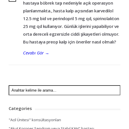
hastaya böbrek taşı nedeniyle açık operasyon
planlanmakta., hasta kalp açısından karvedilol
12.5 mg bid ve perindopril 5 mg qd, spirinolakton
25 mg qd kullanıyor. Günlük işlerini yapabiliyor ve
orta dereceli egzersizle ciddi şikayetleri olmuyor.
Bu hastaya preop kalp için öneriler nasıl olmalı?
Cevabı Gör
→
Categories
"Acil Ünitesi" konsültasyonları
"Akut Koroner Sendrom veya Stabıl KAH" hastası