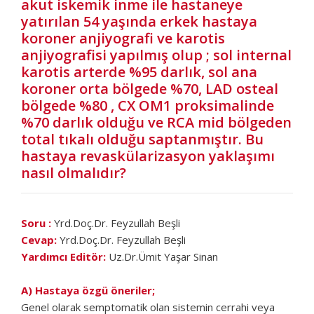
akut iskemik inme ile hastaneye
yatırılan 54 yaşında erkek hastaya
koroner anjiyografi ve karotis
anjiyografisi yapılmış olup ; sol internal
karotis arterde %95 darlık, sol ana
koroner orta bölgede %70, LAD osteal
bölgede %80 , CX OM1 proksimalinde
%70 darlık olduğu ve RCA mid bölgeden
total tıkalı olduğu saptanmıştır. Bu
hastaya revaskülarizasyon yaklaşımı
nasıl olmalıdır?
Soru :
Yrd.Doç.Dr. Feyzullah Beşli
Cevap:
Yrd.Doç.Dr. Feyzullah Beşli
Yardımcı Editör:
Uz.Dr.Ümit Yaşar Sinan
A) Hastaya özgü öneriler;
Genel olarak semptomatik olan sistemin cerrahi veya