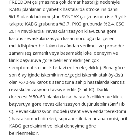
FREEDOM çalışmasında çok damar hastalığı nedeniyle
KABG planlanan diyabetik hastalarda stroke insidansı
%1.8 olarak bulunmuştur. SYNTAX çalışmasında ise 5 yıllık
takipte KABG grubunda %3.7, PKG grubunda %2.4. ESC
2014 miyokardial revaskülarizasyon kılavuzuna göre
karotis revaskülarizasyon kararı nöroloğu da içeren
multidisipliner bir takım tarafından verilmeli ve prosedür
zamanı (eş zamanlı veya basamaklı) lokal deneyim ve
klinik başvuruya göre belirlenmelidir (en çok
semptomatik olan ilk tedavi edilecek şekilde). Buna göre
son 6 ay içinde iskemik inme/geçici iskemik atak öyküsü
olan %70-99 karotis stenozuna sahip hastalarda karotis
revaskülarizasyonu tavsiye edilir (Sınıf IC). Darlık
derecesi %50-69 olanlarda ise hasta özellikleri ve klinik
başvuruya göre revaskülarizasyon düşünülebilir (Sınıf IIb
C). Revaskülarizsyon modeli (stent veya endarterektomi
) hasta komorbiditeleri, supraaortik damar anatomisi, acil
KABG gereksinimi ve lokal deneyime göre
belirlenmelidir.