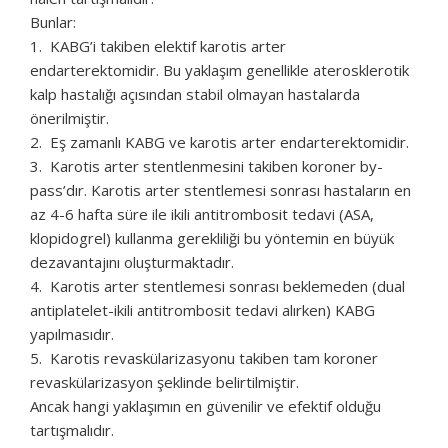
Bunlar:
1. KABG’i takiben elektif karotis arter
endarterektomidir. Bu yaklaşım genellikle aterosklerotik
kalp hastalığı açısından stabil olmayan hastalarda
önerilmiştir.
2. Eş zamanlı KABG ve karotis arter endarterektomidir.
3. Karotis arter stentlenmesini takiben koroner by-
pass’dır. Karotis arter stentlemesi sonrası hastaların en
az 4-6 hafta süre ile ikili antitrombosit tedavi (ASA,
klopidogrel) kullanma gerekliliği bu yöntemin en büyük
dezavantajını oluşturmaktadır.
4. Karotis arter stentlemesi sonrası beklemeden (dual
antiplatelet-ikili antitrombosit tedavi alırken) KABG
yapılmasıdır.
5. Karotis revaskülarizasyonu takiben tam koroner
revaskülarizasyon şeklinde belirtilmiştir.
Ancak hangi yaklaşımın en güvenilir ve efektif olduğu
tartışmalıdır.