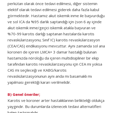
perkütan olarak önce tedavi edilmesi, diğer sistemin
elektif olarak tedavi edilmesi giderek daha fazla kabul
görmektedir. Hastamız akut iskemik inme ile başvurduğu
ve sol ICA da %95 darlık saptandığı için (son 6 ay içinde
akut iskemik inme/geçici iskemik atakla başvuran ve
%70-99 karotis darlığı saptanan hastalarda karotis
revaskülarizasyonu; Sınıf IC) karotis revaskülarizasyon
(CEA/CAS) endikasyonu mevcuttur. Aynı zamanda sol ana
koroneri de içeren LMCA+ 3 damar hastalığı bulunan
hastamızda nöroloğu da içeren multidisipliner bir ekip
tarafından karotis revaskülarizasyonu için CEA mi yoksa
CAS mi seçileceği ve KABG/karotis
revaskülarizasyonunun aynı anda mı basamaklı mı
yapılması gerektiği kararı verilmelidir.
B) Genel öneriler;
Karotis ve koroner arter hastalıklarının birlikteliği oldukça
yaygındır. Bu durumlarda izlenecek tedavi alternatifleri
halen tartışmalıdır.