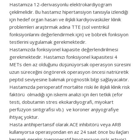
Hastamıza 12-derivasyonlu elektrokardiyogram
çekilmelidir. Bu hastamız hipertansiyon tanısıyla izlendiği
için hedef organ hasarı ve ilişkili kardiyovasküler klinik
problemleri araştırmak adına TTE (sol ventrikül
fonksiyonlarını değerlendirmek için) ve böbrek fonksiyon
testlerini uygulamak gerekmektedir.
Hastamızda fonksiyonel kapasite değerlendirilmesi
gerekmektedir. Hastamızı fonksiyonel kapasitesi 4
METs den az olduğunu düşünüyorsak operasyon süresini
uzun süreceğini öngörerek operasyon öncesi natriüretik
peptid seviyesine bakmak prognostik bilgi sağlayacaktır.
Hastamızda perioperatif mortalite riski ile ilişkili klinik risk
faktörü olmadığı için iskemi analizi için ileri tetkik (efor
testi, dobutamin stres ekokardiyografi, miyokart
perfüzyon sintigrafisi vb.) ve koroner anjiyografiye
ihtiyaç yoktur.
Hasta antihipertansif olarak ACE inhibitörü veya ARB
kullanıyorsa operasyondan en az 24 saat önce bu ilaçları
kesmek gerekir (perioperatif hipotansiyon riski artıyor).