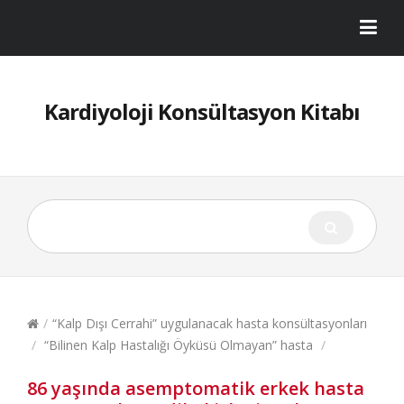
Kardiyoloji Konsültasyon Kitabı
/
“Kalp Dışı Cerrahi” uygulanacak hasta konsültasyonları
/
“Bilinen Kalp Hastalığı Öyküsü Olmayan” hasta
/
86 yaşında asemptomatik erkek hasta