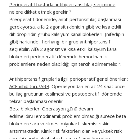
Perioperatif hastada antihipertansif ilaç seçiminde
nelere dikkat etmek gerekir
?
Preoperatif dönemde, antihipertansif ilaç başlanması
gerekiyorsa, alfa 2 agonsit (klonidin gibi) ve kısa etkili
dihidropiridin grubu kalsiyum kanal blokerleri (nifedipin
gibi) haricinde, herhangi bir grup antihipertansif
seçilebilir. Alfa 2 agonsit ve kısa etkili kalsiyum kanal
blokerleri perioperatif dönemde hemodinamik
problemlere neden olabildiği için tercih edilmemelidir.
Antihipertansif gruplarla ilgili perioperatif genel öneriler
;
ACE inhibitörü/ARB
: Operasyondan en az 24 saat önce
bu ilaç grubunun kesilmesi ve postoperatif dönemde
tekrar başlanması önerilir.
Beta blokerler
: Operasyon günü devam
edilmelidir.Hemodinamik problem olmadığı sürece beta
blokerlere ara verilmesi miyokart iskemisi riskini
arttırmaktadır. Klinik risk faktörleri olan ve yüksek riskli
cerrahi yapılacak olanlarda en az 1 gün önceden